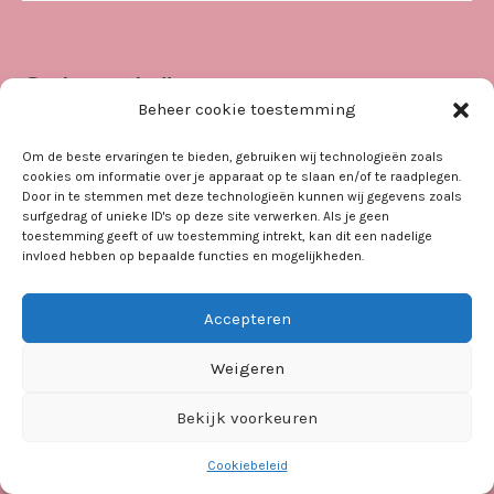
Categorieën
Beheer cookie toestemming
Er bestaan geen productcategorieën.
Om de beste ervaringen te bieden, gebruiken wij technologieën zoals
cookies om informatie over je apparaat op te slaan en/of te raadplegen.
Door in te stemmen met deze technologieën kunnen wij gegevens zoals
surfgedrag of unieke ID's op deze site verwerken. Als je geen
toestemming geeft of uw toestemming intrekt, kan dit een nadelige
invloed hebben op bepaalde functies en mogelijkheden.
Copyright © 2021
Parinati
Accepteren
Weigeren
Algemene voorwaarden
Bekijk voorkeuren
Cookiebeleid